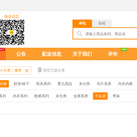
微信进货
本站
全站
公告
配送信息
关于我们
评价
小分类：健将

清空已选分类
/内裤
鞋垫/袜子
雨具系列
婴儿用品
未分类
毛巾系类
内衣内裤
系列
内衣系列
散裤系列
未分类
盒裤系类
卡头袋
男袜