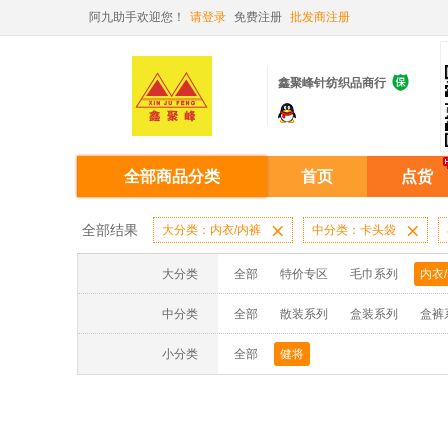
阿九助手欢迎您！
请登录
免费注册
批发商注册

鑫聚峰针纺织品商行
全部商品分类
首页
点货
全部结果
大分类：内衣/内裤

中分类：卡头袋

大分类
全部
特价专区
毛巾系列
内衣
中分类
全部
散装系列
盒装系列
盒裤
小分类
全部
健将