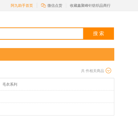

阿九助手首页
微信点货
收藏鑫聚峰针纺织品商行
搜 索
共
件相关商品
毛衣系列