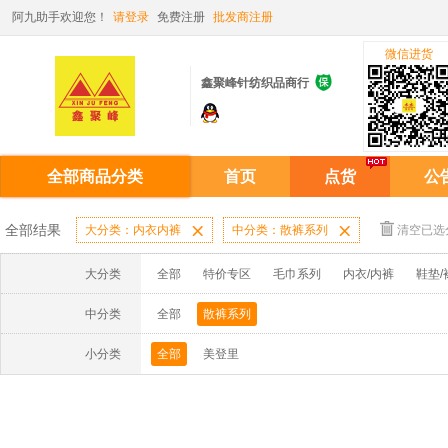
阿九助手欢迎您！
请登录
免费注册
批发商注册
微信进货

鑫聚峰针纺织品商行
全部商品分类
首页
点货
公
全部结果
大分类：内衣内裤

中分类：散裤系列

清空已选
大分类
全部
特价专区
毛巾系列
内衣/内裤
鞋垫/
中分类
全部
散裤系列
小分类
全部
美登里