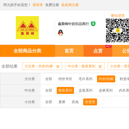
阿九助手欢迎您！
请登录
免费注册
批发商注册
微信进货

鑫聚峰针纺织品商行
全部商品分类
首页
点货
公
全部结果
大分类：内衣/内裤

中分类：散装系列

小分类：美
大分类
全部
特价专区
毛巾系列
内衣/内裤
鞋垫/
中分类
全部
散装系列
盒装系列
盒裤系列
内衣
小分类
全部
童裤
其他
美登里